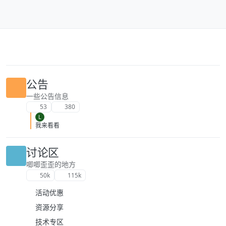
跳转至内容
公告
一些公告信息
53
380
L
我来看看
讨论区
唧唧歪歪的地方
50k
115k
活动优惠
资源分享
技术专区