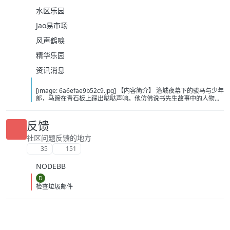
水区乐园
Jao易市场
风声鹤唳
精华乐园
资讯消息
[image: 6a6efae9b52c9.jpg] 【内容简介】 洛城夜幕下的骏马与少年
郎，马蹄在青石板上踩出哒哒声响。他仿佛说书先生故事中的人物，
从云瀑中来，往江湖中处去，行至青山，看晚霞西落。若你问，谁是
这江湖里的不归客？他会答，清风，明月，我。……这或许是一个漫长
的故事，待我慢慢说。 【下载地址】 百度：
反馈
https://pan.baidu.com/s/1itOGh3KBKMv6JfIHYQxwpQ?pwd=bcd2
夸克：https://pan.quark.cn/s/8375dbc46783?pwd=Tibp 移动：
社区问题反馈的地方
https://yun.139.com/shareweb/#/w/i/2wFGUZhZz7Fr1
35
151
NODEBB
D
检查垃圾邮件