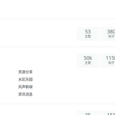
53
38
主题
帖子
50k
115
主题
帖子
资源分享
水区乐园
风声鹤唳
资讯消息