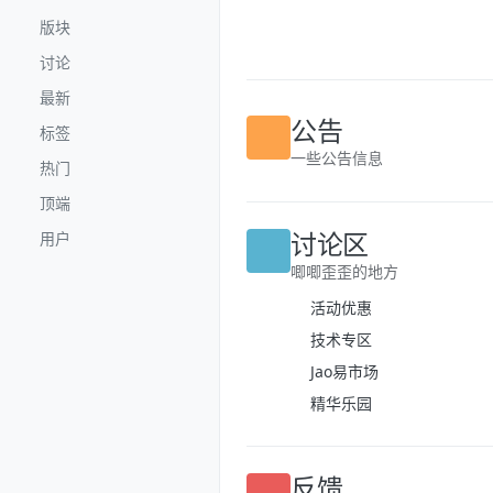
跳转至内容
版块
讨论
最新
标签
公告
热门
一些公告信息
顶端
用户
讨论区
唧唧歪歪的地方
活动优惠
技术专区
Jao易市场
精华乐园