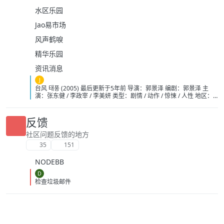
水区乐园
Jao易市场
风声鹤唳
精华乐园
资讯消息
J
台风 태풍 (2005) 最后更新于5年前 导演：郭景泽 编剧：郭景泽 主
演：张东健 / 李政宰 / 李美妍 类型：剧情 / 动作 / 惊悚 / 人性 地区：
韩国 语言：韩语 上映：2005-12-14(韩国) 片长：124分钟 又名：核
子风暴(台) / Typhoon 添加收藏 网盘分享 6.6 4601人评分 豆瓣 5.7
1459人评分 IMDb 烂番茄 25% 4.5/10 32人评分 影评人 47%
反馈
3.2/5 176人评分 观众 电影简介 × 在台湾基隆港东北220公里处的海
面上，一艘装载着核卫星导航装置的舰艇离奇失踪，经过调查确定他
社区问题反馈的地方
被一个名叫信（张东健饰）为首的海盗团伙夺取。在1983 年，年幼
35
151
的信跟随全家人从北朝鲜逃往韩国寻求政治庇护，却被韩国政府拒之
门外，除信和姐姐明珠（李美妍饰）得以逃生之外，其他人员均遭杀
NODEBB
害。姐弟二人自此失去了联系，后来信成为海盗，对韩国的仇恨与日
俱增，最终引发了现在的挟制核舰艇事件。 多年来信一直在寻找姐姐
D
的下落，韩国防部查明底细后，派出海军高级军官姜世宗（李政宰
检查垃圾邮件
饰）展开追捕行动。通过线报姜世宗探得明珠现在俄罗斯境内，在接
触中，世宗产生了怜悯，同时矛盾不已。与此同时，信也得到明珠的
下落，两个男人将展开一场殊死较量……
https://pan.quark.cn/s/5130369295ae