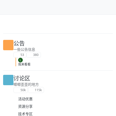
跳转至内容
公告
一些公告信息
53
380
L
我来看看
讨论区
唧唧歪歪的地方
50k
115k
活动优惠
资源分享
技术专区