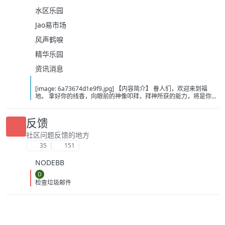
水区乐园
Jao易市场
风声鹤唳
精华乐园
资讯消息
[image: 6a73674d1e9f9.jpg] 【内容简介】 眷人们，欢迎来到福
地。 拿好你的线香，向眼前的神像叩拜，拜神所获的能力，将是你们
在这里生存的唯一依仗。 平安旅社诡影闪现，恐怖城镇无限追凶，柳
家大院八坟藏妖，罗王岛上十鬼隐踪，无光洞穴鬼婴啼哭，凄惶诡校
悲剧轮回…… 【作者简介】 作者：幻梦猎人，起点中文网作者，代表
反馈
作品：《灾厄收容所》《诡异分解指南》《天灾疯人院》《基因收容
所》等 【下载地址】 百度：
社区问题反馈的地方
https://pan.baidu.com/s/1CTpsB1_Ju5NwzAhO0MvwZQ?pwd=9a1v
35
151
夸克：https://pan.quark.cn/s/ffe07719ebb3?pwd=aUYh 移动：
https://yun.139.com/shareweb/#/w/i/2wFGV2icCY0yr
NODEBB
D
检查垃圾邮件