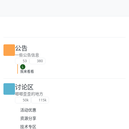
跳转至内容
公告
一些公告信息
53
380
L
我来看看
讨论区
唧唧歪歪的地方
50k
115k
活动优惠
资源分享
技术专区