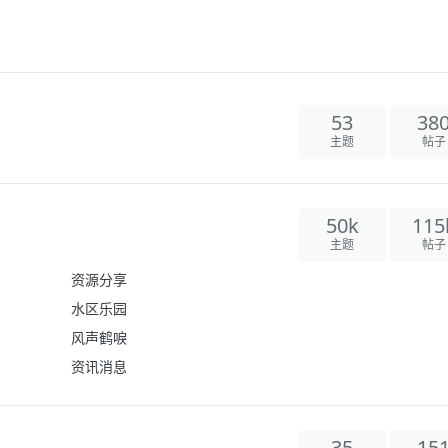
53
38
主题
帖子
50k
115
主题
帖子
资源分享
水区乐园
风声鹤唳
资讯消息