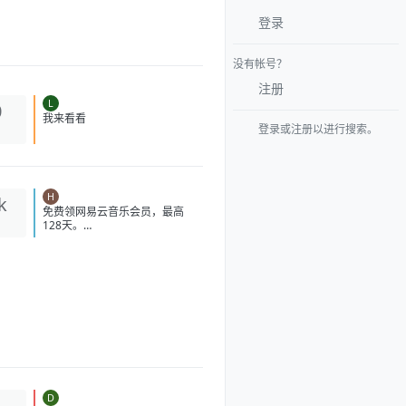
登录
没有帐号？
注册
L
0
登录或注册以进行搜索。
我来看看
H
k
免费领网易云音乐会员，最高128
天。
https://y.music.163.com/g/vip-
invite-cashier/radsjl931?
app_version=9.5.67&userid=33
90857926&token=BA9D93EB0
F5EB6470EDE6416DD8E79762
4A4D7A96660CF04CC90054
AA0AF3C86&dlt=0846