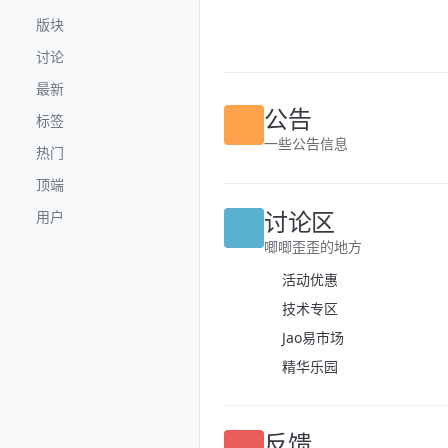
跳转至内容
版块
讨论
最新
标签
公告
热门
一些公告信息
顶端
用户
讨论区
唧唧歪歪的地方
活动优惠
技术专区
Jao易市场
精华乐园