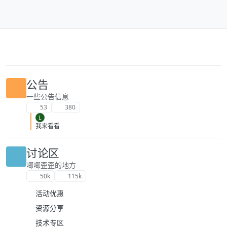
跳转至内容
公告
一些公告信息
53
380
L
我来看看
讨论区
唧唧歪歪的地方
50k
115k
活动优惠
资源分享
技术专区