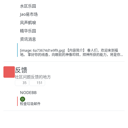
水区乐园
Jao易市场
风声鹤唳
精华乐园
资讯消息
[image: 6a73674d1e9f9.jpg] 【内容简介】 眷人们，欢迎来到福
地。 拿好你的线香，向眼前的神像叩拜，拜神所获的能力，将是你们
在这里生存的唯一依仗。 平安旅社诡影闪现，恐怖城镇无限追凶，柳
家大院八坟藏妖，罗王岛上十鬼隐踪，无光洞穴鬼婴啼哭，凄惶诡校
悲剧轮回…… 【作者简介】 作者：幻梦猎人，起点中文网作者，代表
反馈
作品：《灾厄收容所》《诡异分解指南》《天灾疯人院》《基因收容
所》等 【下载地址】 百度：
社区问题反馈的地方
https://pan.baidu.com/s/1CTpsB1_Ju5NwzAhO0MvwZQ?pwd=9a1v
35
151
夸克：https://pan.quark.cn/s/ffe07719ebb3?pwd=aUYh 移动：
https://yun.139.com/shareweb/#/w/i/2wFGV2icCY0yr
NODEBB
D
检查垃圾邮件