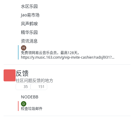
水区乐园
Jao易市场
风声鹤唳
精华乐园
资讯消息
H
免费领网易云音乐会员，最高128天。
https://y.music.163.com/g/vip-invite-cashier/radsjl931?
app_version=9.5.67&userid=3390857926&token=BA9D93EB0F5E
B6470EDE6416DD8E797624A4D7A96660CF04CC90054AA0AF3C
86&dlt=0846
反馈
社区问题反馈的地方
35
151
NODEBB
D
检查垃圾邮件