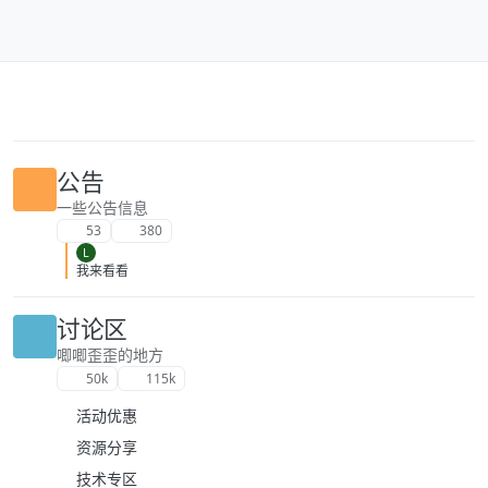
跳转至内容
公告
一些公告信息
53
380
L
我来看看
讨论区
唧唧歪歪的地方
50k
115k
活动优惠
资源分享
技术专区