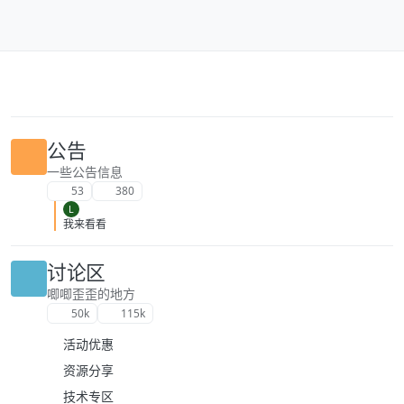
跳转至内容
公告
一些公告信息
53
380
L
我来看看
讨论区
唧唧歪歪的地方
50k
115k
活动优惠
资源分享
技术专区