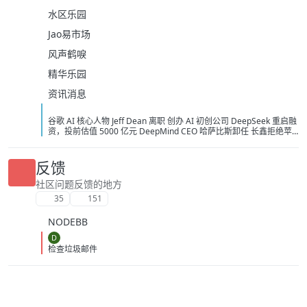
水区乐园
Jao易市场
风声鹤唳
精华乐园
资讯消息
谷歌 AI 核心人物 Jeff Dean 离职 创办 AI 初创公司 DeepSeek 重启融
资，投前估值 5000 亿元 DeepMind CEO 哈萨比斯卸任 长鑫拒绝苹
果压价，坚持要求采购价不低于三星电子和 SK 海力士 宇树科技：
2026 年 8 月 7 日举行 IPO 网上路演，拟发行 4044.64 万股 美国保护
本国 AI 关键基础设施：拟禁止采购中国光模块 Anthropic 确认正在为
反馈
Claude 组建内部芯片团队 美国告知 AI 企业：将不对开放权重模型进
行安全测试 马斯克：Grok 4.6 预计下周发布，Grok 5 计划在今年发
社区问题反馈的地方
布 《黑神话：悟空》将开启七折优惠活动 泡泡玛特澄清：段永平不是
35
151
主动减持 多省推动落实职工带薪休假，多地要求领导干部带头休假 迪
士尼与 TikTok 达成短视频内容合作协议 月之暗面投资者砺思资本据
NODEBB
悉寻求募集 5 亿美元新基金 红果短剧回应网传「限制演员日薪不超 4
万」：演员片酬评定为市场行为，与平台无关 Anthropic 与谷歌将达
D
成约 2000 亿美元 AI 芯片合作
检查垃圾邮件