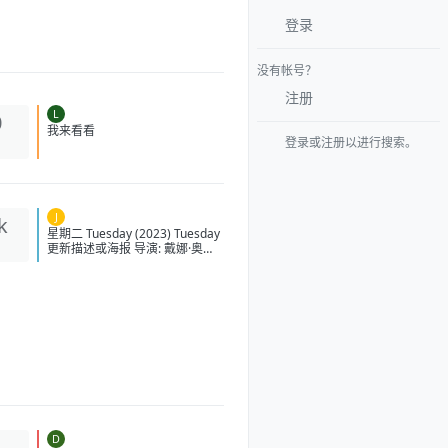
登录
没有帐号？
注册
L
0
登录或注册以进行搜索。
我来看看
J
k
星期二 Tuesday (2023)
Tuesday 更新描述或海报 导演:
戴娜·奥尼乌纳斯-普西奇 编剧: 戴
娜·奥尼乌纳斯-普西奇 主演: 阿琳
泽·科纳 / 洛拉·佩蒂克鲁 / 茱莉亚·
路易斯-德瑞弗斯 / 利娅·哈维 / 艾
莉·詹姆斯 / 更多... 类型: 奇幻 制
片国家/地区: 英国 / 美国 语言: 英
语 上映日期: 2023-08-31(美国)
片长: 111分钟 又名: 終わりの鳥
IMDb: tt14682800 豆瓣评分 6.0
星期二的剧情简介 · · · · · · 茱
莉亚·路易斯-德瑞弗斯、洛拉·佩