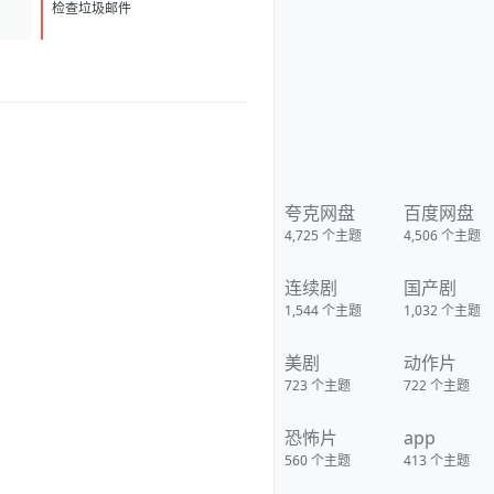
蒂克鲁([拍拖故事])、阿琳泽·科纳
D
1
(《公关》)将主演A24新片星期
检查垃圾邮件
二。戴娜·O·普西奇执导，这也是
普西奇的长片处女作。路易斯-德
瑞弗斯与佩蒂克鲁将饰演一对母
女，而女儿的名字便是“星期
二”。
https://pan.quark.cn/s/41f41a2
02042
夸克网盘
百度网盘
4,725
个主题
4,506
个主题
连续剧
国产剧
1,544
个主题
1,032
个主题
美剧
动作片
723
个主题
722
个主题
恐怖片
app
560
个主题
413
个主题