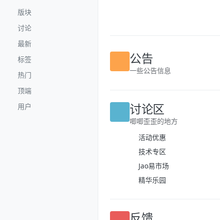
跳转至内容
版块
讨论
最新
标签
公告
热门
一些公告信息
顶端
用户
讨论区
唧唧歪歪的地方
活动优惠
技术专区
Jao易市场
精华乐园