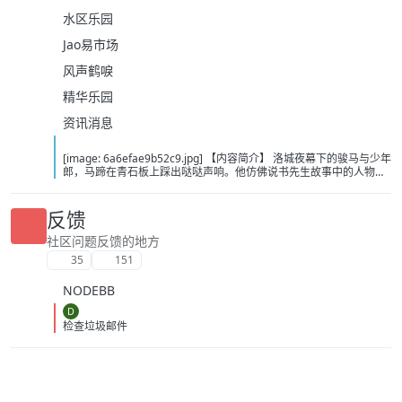
水区乐园
Jao易市场
风声鹤唳
精华乐园
资讯消息
[image: 6a6efae9b52c9.jpg] 【内容简介】 洛城夜幕下的骏马与少年
郎，马蹄在青石板上踩出哒哒声响。他仿佛说书先生故事中的人物，
从云瀑中来，往江湖中处去，行至青山，看晚霞西落。若你问，谁是
这江湖里的不归客？他会答，清风，明月，我。……这或许是一个漫长
的故事，待我慢慢说。 【下载地址】 百度：
反馈
https://pan.baidu.com/s/1itOGh3KBKMv6JfIHYQxwpQ?pwd=bcd2
夸克：https://pan.quark.cn/s/8375dbc46783?pwd=Tibp 移动：
社区问题反馈的地方
https://yun.139.com/shareweb/#/w/i/2wFGUZhZz7Fr1
35
151
NODEBB
D
检查垃圾邮件