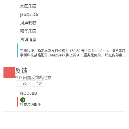
水区乐园
Jao易市场
风声鹤唳
精华乐园
资讯消息
宇树科技：确定本次发行价格为 150.80 元 / 股 DeepSeek、腾讯等获
宇树科技战略配售 DeepSeek 拟上调 API 服务定价 张一鸣在内部会
议上反对通过蒸馏手段来提升字节 AI 模型能力 英伟达急寻中国 AI 基
站供应商，明后年启动端侧算力组网 字节讨论训练超 5 万亿参数模型
OpenAI 要求法官驳回苹果指控其窃取商业秘密的诉讼 阿里云：视频
反馈
生成模型 Wan3.0 开启公测 中国 AI 原生 App 用户量 Top 10：豆包
3.82 亿月活断层第一 广州住房商贷利率最低可至 2.7%
社区问题反馈的地方
35
151
NODEBB
D
检查垃圾邮件