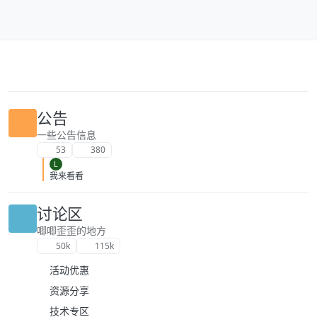
跳转至内容
公告
一些公告信息
53
380
L
我来看看
讨论区
唧唧歪歪的地方
50k
115k
活动优惠
资源分享
技术专区