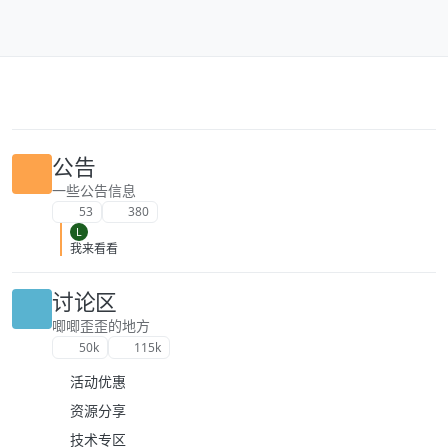
跳转至内容
公告
一些公告信息
53
380
L
我来看看
讨论区
唧唧歪歪的地方
50k
115k
活动优惠
资源分享
技术专区