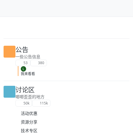
跳转至内容
公告
一些公告信息
53
380
L
我来看看
讨论区
唧唧歪歪的地方
50k
115k
活动优惠
资源分享
技术专区