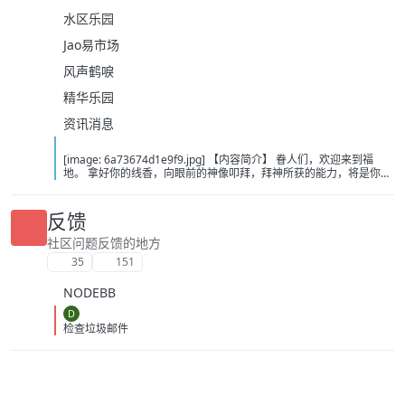
水区乐园
Jao易市场
风声鹤唳
精华乐园
资讯消息
[image: 6a73674d1e9f9.jpg] 【内容简介】 眷人们，欢迎来到福
地。 拿好你的线香，向眼前的神像叩拜，拜神所获的能力，将是你们
在这里生存的唯一依仗。 平安旅社诡影闪现，恐怖城镇无限追凶，柳
家大院八坟藏妖，罗王岛上十鬼隐踪，无光洞穴鬼婴啼哭，凄惶诡校
悲剧轮回…… 【作者简介】 作者：幻梦猎人，起点中文网作者，代表
反馈
作品：《灾厄收容所》《诡异分解指南》《天灾疯人院》《基因收容
所》等 【下载地址】 百度：
社区问题反馈的地方
https://pan.baidu.com/s/1CTpsB1_Ju5NwzAhO0MvwZQ?pwd=9a1v
35
151
夸克：https://pan.quark.cn/s/ffe07719ebb3?pwd=aUYh 移动：
https://yun.139.com/shareweb/#/w/i/2wFGV2icCY0yr
NODEBB
D
检查垃圾邮件