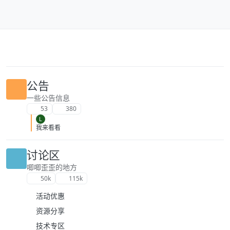
跳转至内容
公告
一些公告信息
53
380
L
我来看看
讨论区
唧唧歪歪的地方
50k
115k
活动优惠
资源分享
技术专区