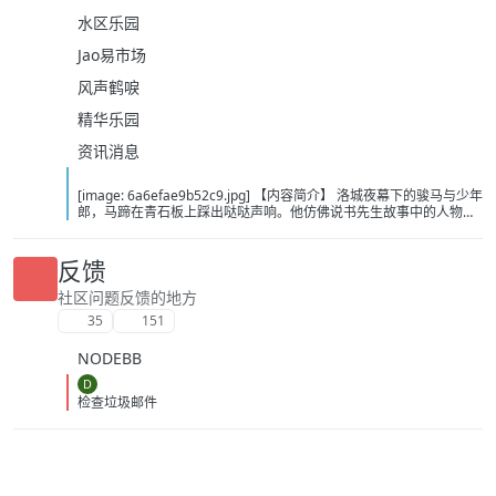
水区乐园
Jao易市场
风声鹤唳
精华乐园
资讯消息
[image: 6a6efae9b52c9.jpg] 【内容简介】 洛城夜幕下的骏马与少年
郎，马蹄在青石板上踩出哒哒声响。他仿佛说书先生故事中的人物，
从云瀑中来，往江湖中处去，行至青山，看晚霞西落。若你问，谁是
这江湖里的不归客？他会答，清风，明月，我。……这或许是一个漫长
的故事，待我慢慢说。 【下载地址】 百度：
反馈
https://pan.baidu.com/s/1itOGh3KBKMv6JfIHYQxwpQ?pwd=bcd2
夸克：https://pan.quark.cn/s/8375dbc46783?pwd=Tibp 移动：
社区问题反馈的地方
https://yun.139.com/shareweb/#/w/i/2wFGUZhZz7Fr1
35
151
NODEBB
D
检查垃圾邮件