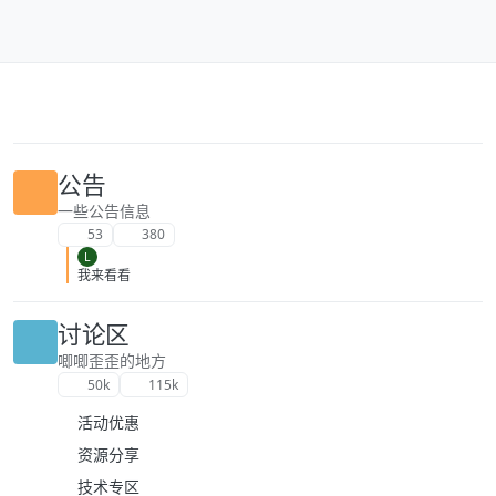
跳转至内容
公告
一些公告信息
53
380
L
我来看看
讨论区
唧唧歪歪的地方
50k
115k
活动优惠
资源分享
技术专区