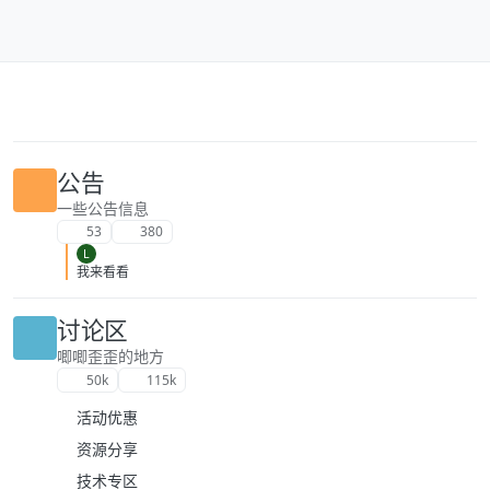
跳转至内容
公告
一些公告信息
53
380
L
我来看看
讨论区
唧唧歪歪的地方
50k
115k
活动优惠
资源分享
技术专区