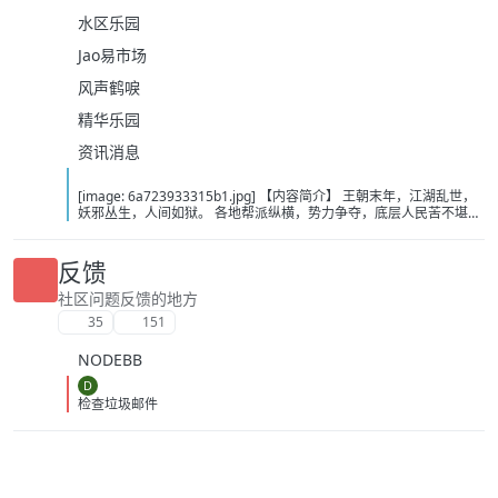
水区乐园
Jao易市场
风声鹤唳
精华乐园
资讯消息
[image: 6a723933315b1.jpg] 【内容简介】 王朝末年，江湖乱世，
妖邪丛生，人间如狱。 各地帮派纵横，势力争夺，底层人民苦不堪
言。 陈玄穿越而来，觉醒【快意恩仇系统】，只要行事不违背本心，
就可以得到源源不断的奖励。 【天生神力】：力大无穷，板肋虬筋，
筋骨齐鸣，盖世无双 【铜皮铁骨】：肉身刚猛无俦，金刚不坏，对外
反馈
界的一切伤害自动减免60%！ 【雷电法王】：手握雷电之力，雷霆所
至，万邪辟易，接引雷海，击碎一切。 【先天霸体】：肉身超速愈
社区问题反馈的地方
合，掌握三倍战力，只要头颅尚在，永远不死。 一门门天赋接连不断
35
151
地解锁，为陈玄带来一个个颠覆世界的能力。 此外，还有【不灭拳
意】、【绝对领域】、【天人合一】、【法天象地】... 随着名声越
NODEBB
大，得到的奖励越高。 随着实力越强，世界诡异的一幕便愈发清晰。
无尽的黑暗遮笼大地。 无数的禁忌高高屹立。 无数的妖魔在暗中窥
D
视。 陈玄只觉得这世界越来越癫。 但他不管有多少禁忌屹立，也不管
检查垃圾邮件
有多少妖魔窥视，更不管有多少黑暗笼罩。 他只求快意恩仇。 挡我道
者，一概以双拳凿穿！ 禁忌？ 死在我手中的东西，从来不配被称为禁
忌！ 【作者/主播】 作者：再入江湖 主播：水声剧社 【下载地址】
百度：https://pan.baidu.com/s/1RW1doTZzMgJUEYT-_-Q6Tw?
pwd=95xi 夸克：https://pan.quark.cn/s/4a5f1def7ffe?pwd=YF1C
移动：https://yun.139.com/shareweb/#/w/i/2wFGWSrgfx4pa