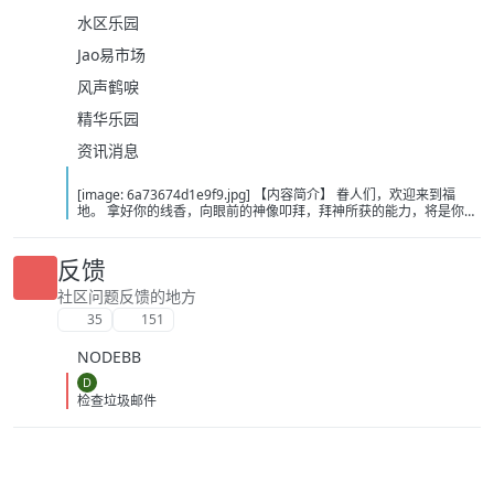
水区乐园
Jao易市场
风声鹤唳
精华乐园
资讯消息
[image: 6a73674d1e9f9.jpg] 【内容简介】 眷人们，欢迎来到福
地。 拿好你的线香，向眼前的神像叩拜，拜神所获的能力，将是你们
在这里生存的唯一依仗。 平安旅社诡影闪现，恐怖城镇无限追凶，柳
家大院八坟藏妖，罗王岛上十鬼隐踪，无光洞穴鬼婴啼哭，凄惶诡校
悲剧轮回…… 【作者简介】 作者：幻梦猎人，起点中文网作者，代表
反馈
作品：《灾厄收容所》《诡异分解指南》《天灾疯人院》《基因收容
所》等 【下载地址】 百度：
社区问题反馈的地方
https://pan.baidu.com/s/1CTpsB1_Ju5NwzAhO0MvwZQ?pwd=9a1v
35
151
夸克：https://pan.quark.cn/s/ffe07719ebb3?pwd=aUYh 移动：
https://yun.139.com/shareweb/#/w/i/2wFGV2icCY0yr
NODEBB
D
检查垃圾邮件