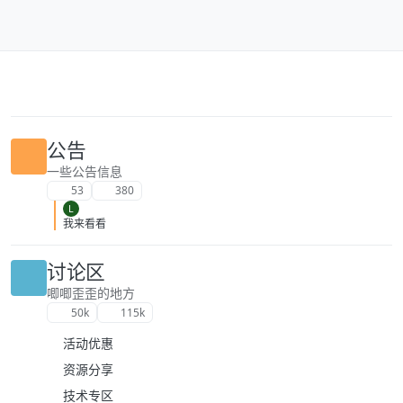
跳转至内容
公告
一些公告信息
53
380
L
我来看看
讨论区
唧唧歪歪的地方
50k
115k
活动优惠
资源分享
技术专区