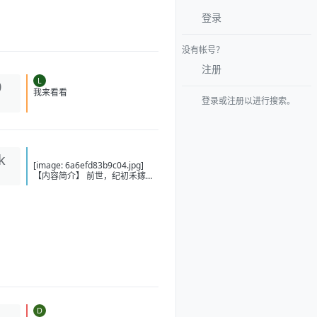
登录
没有帐号？
注册
L
0
登录或注册以进行搜索。
我来看看
k
[image: 6a6efd83b9c04.jpg]
【内容简介】 前世，纪初禾嫁入
寒门，夫家一贫如洗，她倾尽所
有供丈夫步入仕途，最终成为一
人之下万人之上的权臣之妻，一
身尊荣。继妹嫁入王府，却落得
个无权无宠无子，还被牵连满门
抄斩的下场。两人双双重生在大
婚当日，继妹偷偷换嫁，嫁入寒
门，纪初禾被抬进了王府，成了
世子夫人。世子早有心上人，闹
着要休妻，府中下人也嘲笑她是
冒牌货。纪初禾轻叹：高门主母