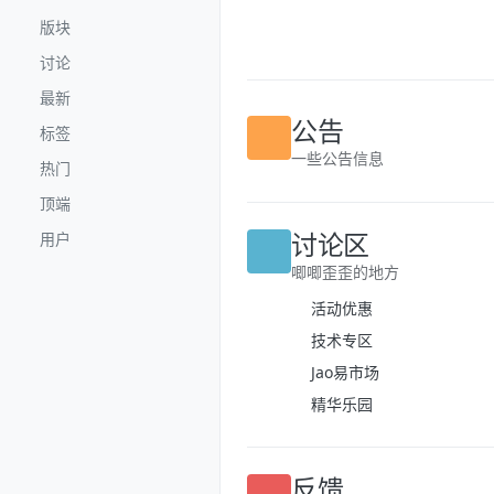
跳转至内容
版块
讨论
最新
标签
公告
热门
一些公告信息
顶端
用户
讨论区
唧唧歪歪的地方
活动优惠
技术专区
Jao易市场
精华乐园