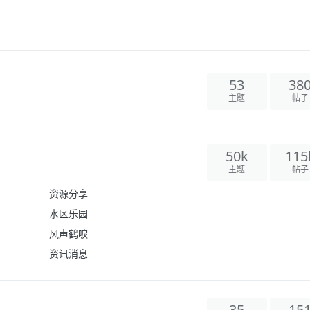
53
38
主题
帖子
50k
115
主题
帖子
资源分享
水区乐园
风声鹤唳
资讯消息