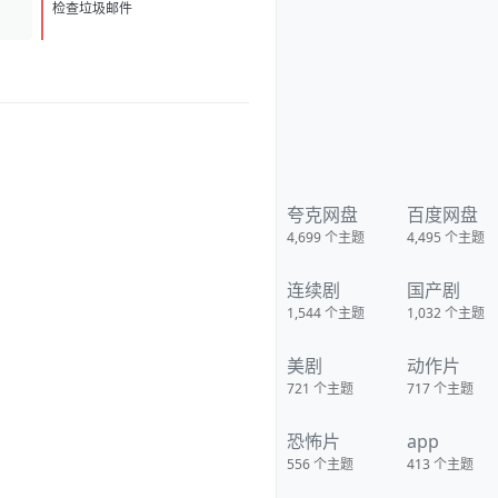
难当啊。好在，她这一世只有一
D
个目标：只求荣华富贵！ 【下载
检查垃圾邮件
地址】 百度：
https://pan.baidu.com/s/1c6N1c
dKpjtxsJzvdNai5NQ?
pwd=x47k 夸克：
https://pan.quark.cn/s/458fe8f
09fe2?pwd=zbLi 移动：
https://yun.139.com/shareweb/
#/w/i/2wFGuksH66Qjq
夸克网盘
百度网盘
4,699
个主题
4,495
个主题
连续剧
国产剧
1,544
个主题
1,032
个主题
美剧
动作片
721
个主题
717
个主题
恐怖片
app
556
个主题
413
个主题