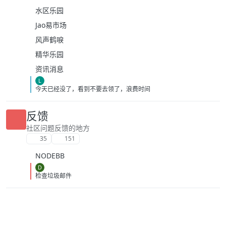
水区乐园
Jao易市场
风声鹤唳
精华乐园
资讯消息
L
今天已经没了，看到不要去领了，浪费时间
反馈
社区问题反馈的地方
35
151
NODEBB
D
检查垃圾邮件