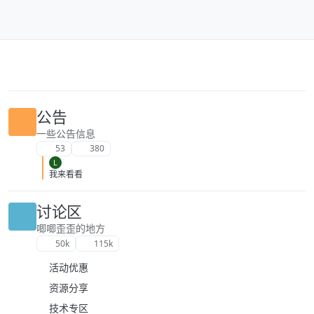
跳转至内容
公告
一些公告信息
53
380
L
我来看看
讨论区
唧唧歪歪的地方
50k
115k
活动优惠
资源分享
技术专区