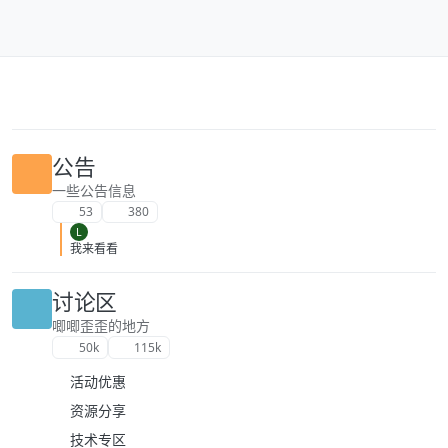
跳转至内容
公告
一些公告信息
53
380
L
我来看看
讨论区
唧唧歪歪的地方
50k
115k
活动优惠
资源分享
技术专区