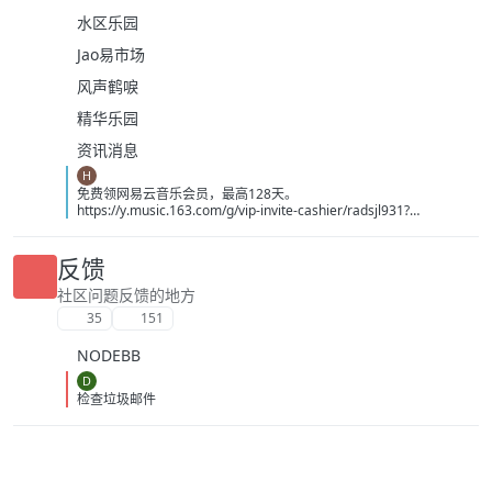
水区乐园
Jao易市场
风声鹤唳
精华乐园
资讯消息
H
免费领网易云音乐会员，最高128天。
https://y.music.163.com/g/vip-invite-cashier/radsjl931?
app_version=9.5.67&userid=3390857926&token=BA9D93EB0F5E
B6470EDE6416DD8E797624A4D7A96660CF04CC90054AA0AF3C
86&dlt=0846
反馈
社区问题反馈的地方
35
151
NODEBB
D
检查垃圾邮件