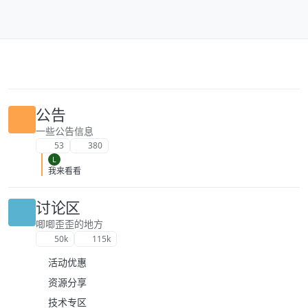
跳转至内容
公告
一些公告信息
53
380
L
我来看看
讨论区
唧唧歪歪的地方
50k
115k
活动优惠
资源分享
技术专区