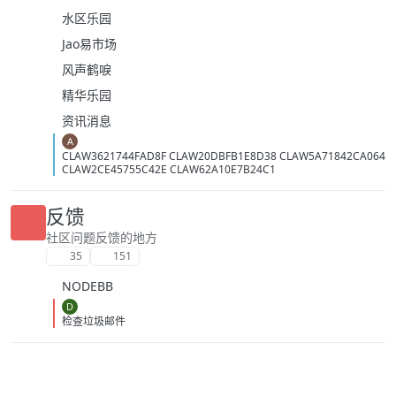
水区乐园
Jao易市场
风声鹤唳
精华乐园
资讯消息
A
CLAW3621744FAD8F CLAW20DBFB1E8D38 CLAW5A71842CA064
CLAW2CE45755C42E CLAW62A10E7B24C1
反馈
社区问题反馈的地方
35
151
NODEBB
D
检查垃圾邮件