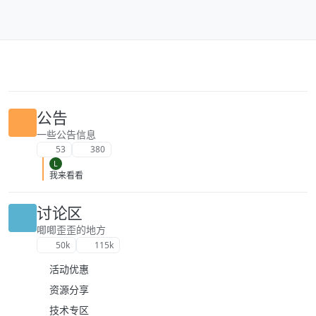
跳转至内容
公告
一些公告信息
53
380
L
我来看看
讨论区
唧唧歪歪的地方
50k
115k
活动优惠
资源分享
技术专区