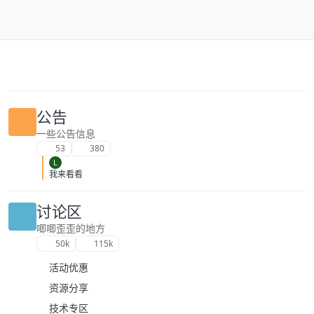
跳转至内容
公告
一些公告信息
53
380
L
我来看看
讨论区
唧唧歪歪的地方
50k
115k
活动优惠
资源分享
技术专区