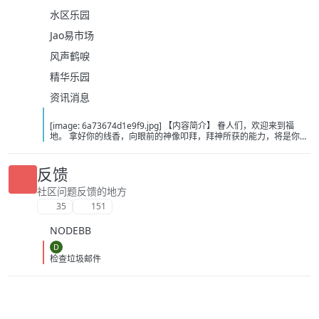
水区乐园
Jao易市场
风声鹤唳
精华乐园
资讯消息
[image: 6a73674d1e9f9.jpg] 【内容简介】 眷人们，欢迎来到福
地。 拿好你的线香，向眼前的神像叩拜，拜神所获的能力，将是你们
在这里生存的唯一依仗。 平安旅社诡影闪现，恐怖城镇无限追凶，柳
家大院八坟藏妖，罗王岛上十鬼隐踪，无光洞穴鬼婴啼哭，凄惶诡校
悲剧轮回…… 【作者简介】 作者：幻梦猎人，起点中文网作者，代表
反馈
作品：《灾厄收容所》《诡异分解指南》《天灾疯人院》《基因收容
所》等 【下载地址】 百度：
社区问题反馈的地方
https://pan.baidu.com/s/1CTpsB1_Ju5NwzAhO0MvwZQ?pwd=9a1v
35
151
夸克：https://pan.quark.cn/s/ffe07719ebb3?pwd=aUYh 移动：
https://yun.139.com/shareweb/#/w/i/2wFGV2icCY0yr
NODEBB
D
检查垃圾邮件