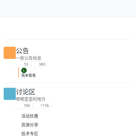
跳转至内容
公告
一些公告信息
53
380
L
我来看看
讨论区
唧唧歪歪的地方
50k
115k
活动优惠
资源分享
技术专区