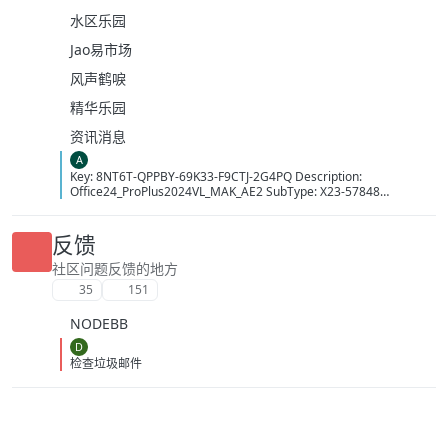
水区乐园
Jao易市场
风声鹤唳
精华乐园
资讯消息
A
Key: 8NT6T-QPPBY-69K33-F9CTJ-2G4PQ Description:
Office24_ProPlus2024VL_MAK_AE2 SubType: X23-57848
LicenseType: Volume:MAK MAKCount: 14413 Time: 10/08/2026
15:33:35 (GMT+7)
反馈
社区问题反馈的地方
35
151
NODEBB
D
检查垃圾邮件