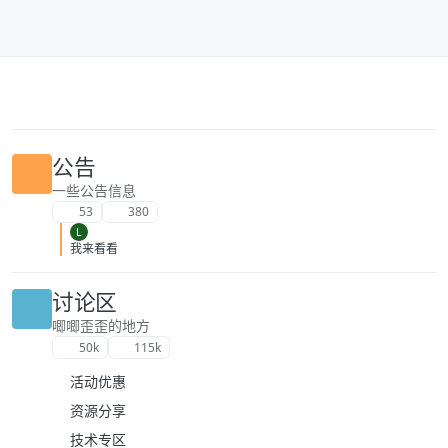
跳转至内容
公告
一些公告信息
53
380
L
我来看看
讨论区
唧唧歪歪的地方
50k
115k
活动优惠
资源分享
技术专区