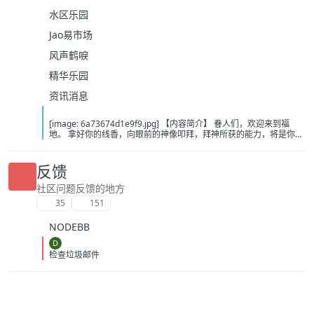
水区乐园
Jao易市场
风声鹤唳
精华乐园
资讯消息
[image: 6a73674d1e9f9.jpg] 【内容简介】 眷人们，欢迎来到福
地。 拿好你的线香，向眼前的神像叩拜，拜神所获的能力，将是你们
在这里生存的唯一依仗。 平安旅社诡影闪现，恐怖城镇无限追凶，柳
家大院八坟藏妖，罗王岛上十鬼隐踪，无光洞穴鬼婴啼哭，凄惶诡校
悲剧轮回…… 【作者简介】 作者：幻梦猎人，起点中文网作者，代表
反馈
作品：《灾厄收容所》《诡异分解指南》《天灾疯人院》《基因收容
所》等 【下载地址】 百度：
社区问题反馈的地方
https://pan.baidu.com/s/1CTpsB1_Ju5NwzAhO0MvwZQ?pwd=9a1v
35
151
夸克：https://pan.quark.cn/s/ffe07719ebb3?pwd=aUYh 移动：
https://yun.139.com/shareweb/#/w/i/2wFGV2icCY0yr
NODEBB
D
检查垃圾邮件