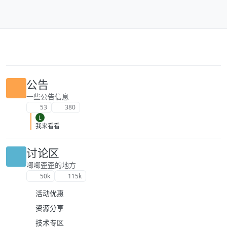
跳转至内容
公告
一些公告信息
53
380
L
我来看看
讨论区
唧唧歪歪的地方
50k
115k
活动优惠
资源分享
技术专区