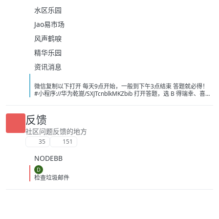
水区乐园
Jao易市场
风声鹤唳
精华乐园
资讯消息
微信复制以下打开 每天9点开始，一般到下午3点结束 答题就必得！
#小程序://华为乾崑/SXJTcnblkMKZbib 打开答题，选 B 得瑞幸、喜茶
或者奈雪的茶 -10 无门槛， 必得 速度冲 现在不卡了 不需要可以出闲
鱼，不用代拍，直接让买家兑换！ [image:
1786139243743_%E5%BE%AE%E4%BF%A1%E5%9B%BE%E7%89
反馈
%87_20260807104021_214_208.jpg] [image:
1786139251697_%E5%BE%AE%E4%BF%A1%E5%9B%BE%E7%89
社区问题反馈的地方
%87_20260807101326_13_1581.png] [image:
35
151
1786139249056_%E5%BE%AE%E4%BF%A1%E5%9B%BE%E7%89
%87_20260807091606_1933_4.jpg]
NODEBB
D
检查垃圾邮件