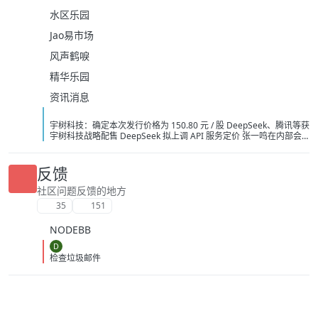
水区乐园
Jao易市场
风声鹤唳
精华乐园
资讯消息
宇树科技：确定本次发行价格为 150.80 元 / 股 DeepSeek、腾讯等获
宇树科技战略配售 DeepSeek 拟上调 API 服务定价 张一鸣在内部会
议上反对通过蒸馏手段来提升字节 AI 模型能力 英伟达急寻中国 AI 基
站供应商，明后年启动端侧算力组网 字节讨论训练超 5 万亿参数模型
OpenAI 要求法官驳回苹果指控其窃取商业秘密的诉讼 阿里云：视频
反馈
生成模型 Wan3.0 开启公测 中国 AI 原生 App 用户量 Top 10：豆包
3.82 亿月活断层第一 广州住房商贷利率最低可至 2.7%
社区问题反馈的地方
35
151
NODEBB
D
检查垃圾邮件