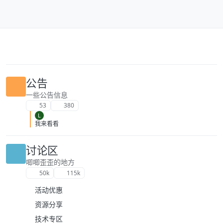
跳转至内容
公告
一些公告信息
53
380
L
我来看看
讨论区
唧唧歪歪的地方
50k
115k
活动优惠
资源分享
技术专区