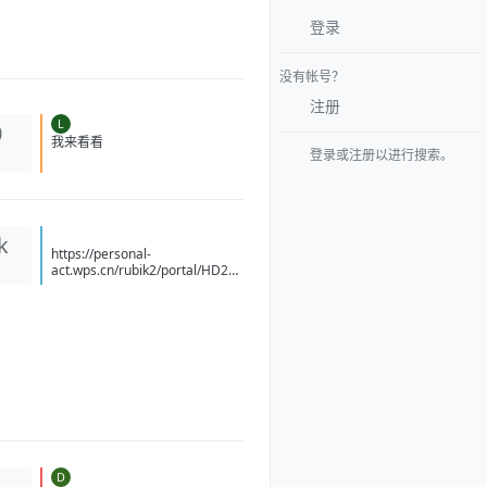
登录
没有帐号？
注册
L
0
登录或注册以进行搜索。
我来看看
k
https://personal-
act.wps.cn/rubik2/portal/HD20
26041515414089/YM2026070
814494070