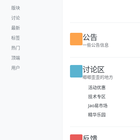
跳转至内容
版块
讨论
最新
标签
公告
热门
一些公告信息
顶端
用户
讨论区
唧唧歪歪的地方
活动优惠
技术专区
Jao易市场
精华乐园