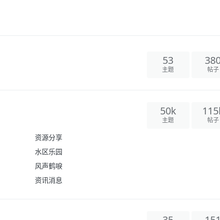
53
38
主题
帖子
50k
115
主题
帖子
资源分享
水区乐园
风声鹤唳
资讯消息