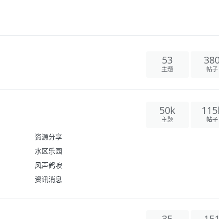
53
38
主题
帖子
50k
115
主题
帖子
资源分享
水区乐园
风声鹤唳
资讯消息