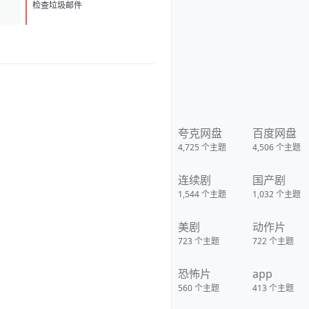
([拍拖故事])、阿琳泽·科纳(《公
D
1
关》)将主演A24新片星期二。戴
检查垃圾邮件
娜·O·普西奇执导，这也是普西奇
的长片处女作。路易斯-德瑞弗斯
与佩蒂克鲁将饰演一对母女，而
女儿的名字便是“星期二”。
https://pan.quark.cn/s/41f41a2
02042
夸克网盘
百度网盘
4,725
个主题
4,506
个主题
连续剧
国产剧
1,544
个主题
1,032
个主题
美剧
动作片
723
个主题
722
个主题
恐怖片
app
560
个主题
413
个主题