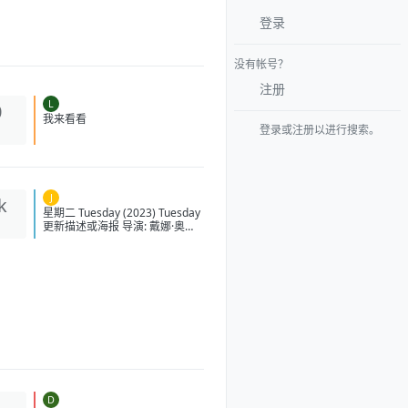
登录
没有帐号？
注册
L
0
登录或注册以进行搜索。
我来看看
J
k
星期二 Tuesday (2023) Tuesday
更新描述或海报 导演: 戴娜·奥尼
乌纳斯-普西奇 编剧: 戴娜·奥尼乌
纳斯-普西奇 主演: 阿琳泽·科纳 /
洛拉·佩蒂克鲁 / 茱莉亚·路易斯-德
瑞弗斯 / 利娅·哈维 / 艾莉·詹姆斯
/ 更多... 类型: 奇幻 制片国家/地
区: 英国 / 美国 语言: 英语 上映日
期: 2023-08-31(美国) 片长: 111
分钟 又名: 終わりの鳥 IMDb:
tt14682800 豆瓣评分 6.0 星期二
的剧情简介 · · · · · · 茱莉亚·路
易斯-德瑞弗斯、洛拉·佩蒂克鲁