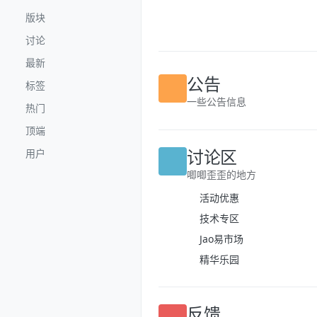
跳转至内容
版块
讨论
最新
标签
公告
热门
一些公告信息
顶端
用户
讨论区
唧唧歪歪的地方
活动优惠
技术专区
Jao易市场
精华乐园