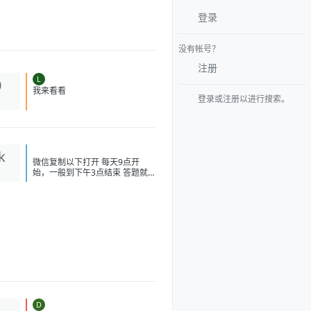
登录
没有帐号？
注册
L
0
登录或注册以进行搜索。
我来看看
k
微信复制以下打开 每天9点开
始，一般到下午3点结束 答题就
必得！ #小程序://华为乾
崑/SXJTcnblkMKZbib 打开答
题，选 B 得瑞幸、喜茶或者奈雪
的茶 -10 无门槛， 必得 速度冲
现在不卡了 不需要可以出闲鱼，
不用代拍，直接让买家兑换！
[image:
1786139243743_%E5%BE%AE
%E4%BF%A1%E5%9B%BE%
E7%89%87_20260807104021_
214_208.jpg] [image: