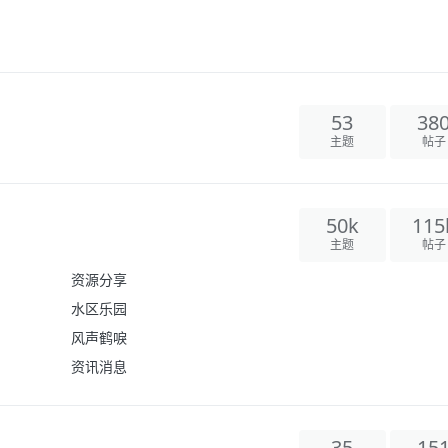
53
38
主题
帖子
50k
115
主题
帖子
资源分享
水区乐园
风声鹤唳
资讯消息