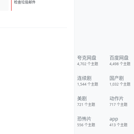
1786139251697_%E5%BE%AE
D
1
%E4%BF%A1%E5%9B%BE%
检查垃圾邮件
E7%89%87_20260807101326_1
3_1581.png] [image:
1786139249056_%E5%BE%AE
%E4%BF%A1%E5%9B%BE%
E7%89%87_20260807091606_
1933_4.jpg]
夸克网盘
百度网盘
4,702
个主题
4,498
个主题
连续剧
国产剧
1,544
个主题
1,032
个主题
美剧
动作片
721
个主题
717
个主题
恐怖片
app
556
个主题
413
个主题