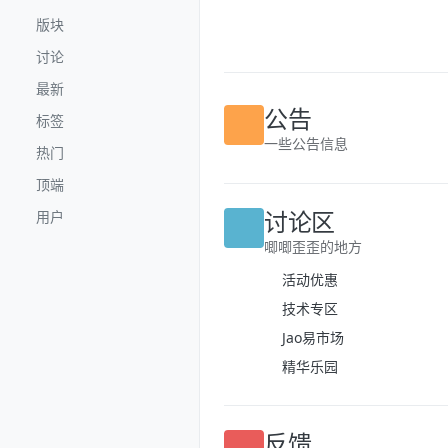
跳转至内容
版块
讨论
最新
标签
公告
热门
一些公告信息
顶端
用户
讨论区
唧唧歪歪的地方
活动优惠
技术专区
Jao易市场
精华乐园