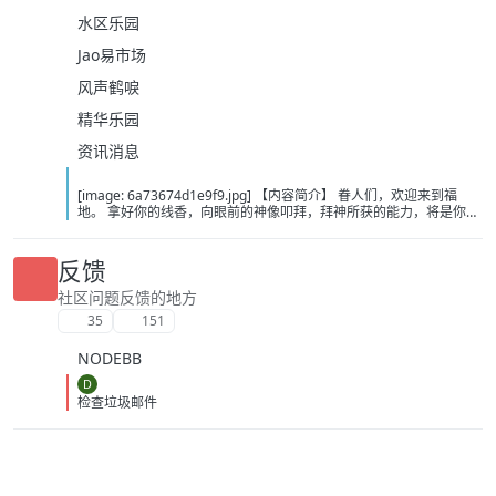
水区乐园
Jao易市场
风声鹤唳
精华乐园
资讯消息
[image: 6a73674d1e9f9.jpg] 【内容简介】 眷人们，欢迎来到福
地。 拿好你的线香，向眼前的神像叩拜，拜神所获的能力，将是你们
在这里生存的唯一依仗。 平安旅社诡影闪现，恐怖城镇无限追凶，柳
家大院八坟藏妖，罗王岛上十鬼隐踪，无光洞穴鬼婴啼哭，凄惶诡校
悲剧轮回…… 【作者简介】 作者：幻梦猎人，起点中文网作者，代表
反馈
作品：《灾厄收容所》《诡异分解指南》《天灾疯人院》《基因收容
所》等 【下载地址】 百度：
社区问题反馈的地方
https://pan.baidu.com/s/1CTpsB1_Ju5NwzAhO0MvwZQ?pwd=9a1v
35
151
夸克：https://pan.quark.cn/s/ffe07719ebb3?pwd=aUYh 移动：
https://yun.139.com/shareweb/#/w/i/2wFGV2icCY0yr
NODEBB
D
检查垃圾邮件