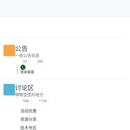
跳转至内容
公告
一些公告信息
53
380
L
我来看看
讨论区
唧唧歪歪的地方
50k
115k
活动优惠
资源分享
技术专区