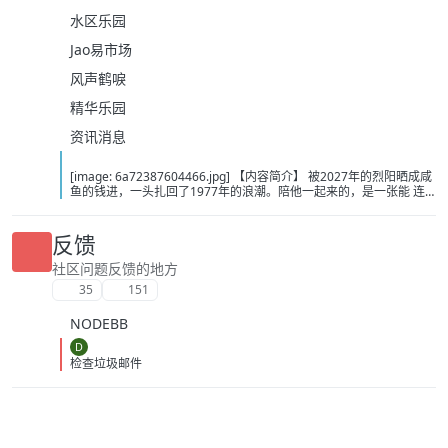
水区乐园
Jao易市场
风声鹤唳
精华乐园
资讯消息
[image: 6a72387604466.jpg] 【内容简介】 被2027年的烈阳晒成咸
鱼的钱进，一头扎回了1977年的浪潮。陪他一起来的，是一张能 连
接2027年时空商城的物资购销证。这张需要搭配黄金使用的证件，让
他能在77年把时下的老物件倒腾到27年，再从27年倒腾回来新物资。
就此，钱进的黄金时代来了…… 【下载地址】 百度：
反馈
https://pan.baidu.com/s/1uLVGkbmc8v5XSPhw4nvMFw?pwd=ny3k
夸克：https://pan.quark.cn/s/cdc43b465b0a?pwd=iZkc 移动：
社区问题反馈的地方
https://yun.139.com/shareweb/#/w/i/2wFGWBq9bXypp
35
151
NODEBB
D
检查垃圾邮件