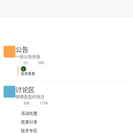
跳转至内容
公告
一些公告信息
53
380
L
我来看看
讨论区
唧唧歪歪的地方
50k
115k
活动优惠
资源分享
技术专区