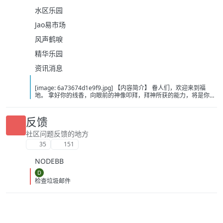
水区乐园
Jao易市场
风声鹤唳
精华乐园
资讯消息
[image: 6a73674d1e9f9.jpg] 【内容简介】 眷人们，欢迎来到福
地。 拿好你的线香，向眼前的神像叩拜，拜神所获的能力，将是你们
在这里生存的唯一依仗。 平安旅社诡影闪现，恐怖城镇无限追凶，柳
家大院八坟藏妖，罗王岛上十鬼隐踪，无光洞穴鬼婴啼哭，凄惶诡校
悲剧轮回…… 【作者简介】 作者：幻梦猎人，起点中文网作者，代表
反馈
作品：《灾厄收容所》《诡异分解指南》《天灾疯人院》《基因收容
所》等 【下载地址】 百度：
社区问题反馈的地方
https://pan.baidu.com/s/1CTpsB1_Ju5NwzAhO0MvwZQ?pwd=9a1v
35
151
夸克：https://pan.quark.cn/s/ffe07719ebb3?pwd=aUYh 移动：
https://yun.139.com/shareweb/#/w/i/2wFGV2icCY0yr
NODEBB
D
检查垃圾邮件