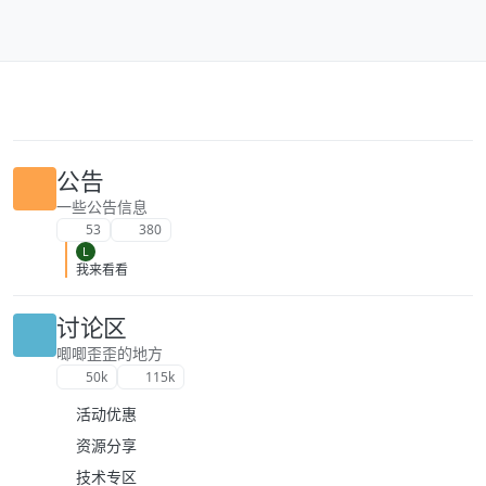
跳转至内容
公告
一些公告信息
53
380
L
我来看看
讨论区
唧唧歪歪的地方
50k
115k
活动优惠
资源分享
技术专区