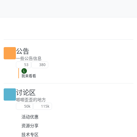
跳转至内容
公告
一些公告信息
53
380
L
我来看看
讨论区
唧唧歪歪的地方
50k
115k
活动优惠
资源分享
技术专区