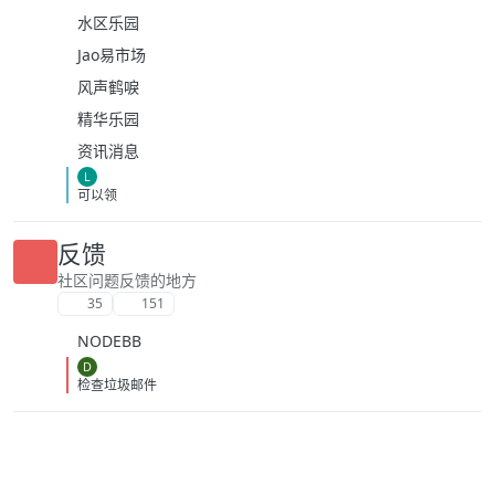
水区乐园
Jao易市场
风声鹤唳
精华乐园
资讯消息
L
可以领
反馈
社区问题反馈的地方
35
151
NODEBB
D
检查垃圾邮件