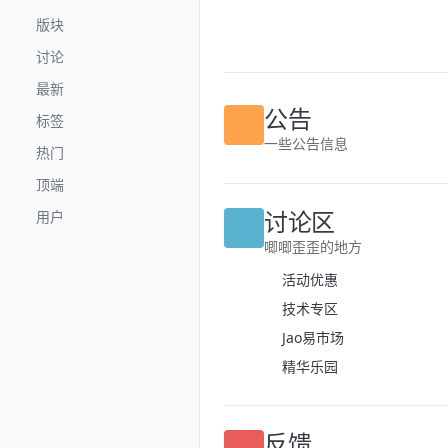
跳转至内容
版块
讨论
最新
标签
公告
热门
一些公告信息
顶端
用户
讨论区
唧唧歪歪的地方
活动优惠
技术专区
Jao易市场
精华乐园