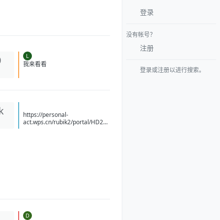
登录
没有帐号？
注册
L
0
登录或注册以进行搜索。
我来看看
k
https://personal-
act.wps.cn/rubik2/portal/HD20
26041515414089/YM20260708
14494070