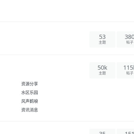
53
38
主题
帖子
50k
115
主题
帖子
资源分享
水区乐园
风声鹤唳
资讯消息