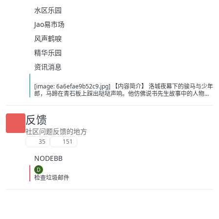
水区乐园
Jao易市场
风声鹤唳
精华乐园
资讯消息
[image: 6a6efae9b52c9.jpg] 【内容简介】 洛城夜幕下的骏马与少年
郎，马蹄在青石板上踩出哒哒声响。他仿佛说书先生故事中的人物，
从云瀑中来，往江湖中处去，行至青山，看晚霞西落。若你问，谁是
这江湖里的不归客？他会答，清风，明月，我。……这或许是一个漫长
的故事，待我慢慢说。 【下载地址】 百度：
反馈
https://pan.baidu.com/s/1itOGh3KBKMv6JfIHYQxwpQ?pwd=bcd2
夸克：https://pan.quark.cn/s/8375dbc46783?pwd=Tibp 移动：
社区问题反馈的地方
https://yun.139.com/shareweb/#/w/i/2wFGUZhZz7Fr1
35
151
NODEBB
D
检查垃圾邮件