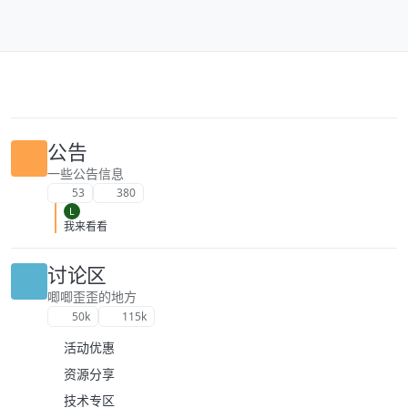
跳转至内容
公告
一些公告信息
53
380
L
我来看看
讨论区
唧唧歪歪的地方
50k
115k
活动优惠
资源分享
技术专区