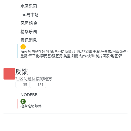
水区乐园
Jao易市场
风声鹤唳
精华乐园
资讯消息
J
海云台 해운대分 导演:尹济均 编剧:尹济均/金辉 主演:薛景求/河智苑/朴
重勋/严正化/李民基/强艺元 类型:剧情/动作/灾难 制片国家/地区:韩国
语言:英语/日语/韩语 上映日期:2009-08-25(中国大陆)/2009-07-22(韩
国) 片长:120分钟 又名:Tsunami大浩劫
(台)/Haeundae:TheDeadlyTsunami/TidalWave IMDb:tt1153040 豆
反馈
瓣ID：2364074 IMDb：tt1153040 影视简介 故事发生在韩国釜
山的海云台，在2004年印尼海啸中，由于船长万植（薛景求 饰）的
社区问题反馈的地方
失误导致了妍熙（河智苑 饰）父亲的死，他内心怀有深深地自责，并
35
151
无微不至地照顾这个邻家妹妹，慢慢地两人暗生情愫。不过，万植的
中学同学吴东春（金仁权 饰）却并不看好这对苦命鸳鸯。万植的弟弟
NODEBB
亨植 （李民基 饰）是海上救生员，他在一次行动中，认识了富家小姐
金希美（姜艺媛 饰），两人在阴差阳错的交往中，闹出了不少误会。
D
维珍（严正花 饰）推动海云台成为世博会旅游观光点的大使，她
检查垃圾邮件
和前夫——国际海洋研究所地质专家金辉（朴重勋 饰）育有一女，但
她现已另觅爱人。金博士为此非常苦闷，同时他在观测中发现大马岛
和海云台的东海地质情况跟2004年的印尼海啸如出一辙，一次罕见的
巨大海啸正在逼近海云台，然而灾难防御厅却对此不以为然…… 豆瓣
影视热评 英国的《水啸雾都》跟开自来水龙头一样 《海云台》总算是
开消防栓了 《超强台风》最狠 在小孩澡盆里拍 下载地址：