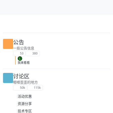
跳转至内容
公告
一些公告信息
53
380
L
我来看看
讨论区
唧唧歪歪的地方
50k
115k
活动优惠
资源分享
技术专区