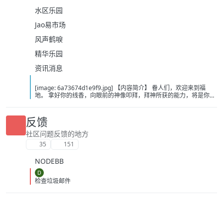
水区乐园
Jao易市场
风声鹤唳
精华乐园
资讯消息
[image: 6a73674d1e9f9.jpg] 【内容简介】 眷人们，欢迎来到福
地。 拿好你的线香，向眼前的神像叩拜，拜神所获的能力，将是你们
在这里生存的唯一依仗。 平安旅社诡影闪现，恐怖城镇无限追凶，柳
家大院八坟藏妖，罗王岛上十鬼隐踪，无光洞穴鬼婴啼哭，凄惶诡校
悲剧轮回…… 【作者简介】 作者：幻梦猎人，起点中文网作者，代表
反馈
作品：《灾厄收容所》《诡异分解指南》《天灾疯人院》《基因收容
所》等 【下载地址】 百度：
社区问题反馈的地方
https://pan.baidu.com/s/1CTpsB1_Ju5NwzAhO0MvwZQ?pwd=9a1v
35
151
夸克：https://pan.quark.cn/s/ffe07719ebb3?pwd=aUYh 移动：
https://yun.139.com/shareweb/#/w/i/2wFGV2icCY0yr
NODEBB
D
检查垃圾邮件