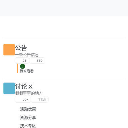
跳转至内容
公告
一些公告信息
53
380
L
我来看看
讨论区
唧唧歪歪的地方
50k
115k
活动优惠
资源分享
技术专区