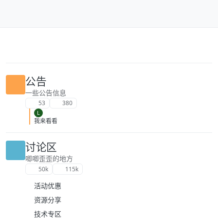
跳转至内容
公告
一些公告信息
53
380
L
我来看看
讨论区
唧唧歪歪的地方
50k
115k
活动优惠
资源分享
技术专区