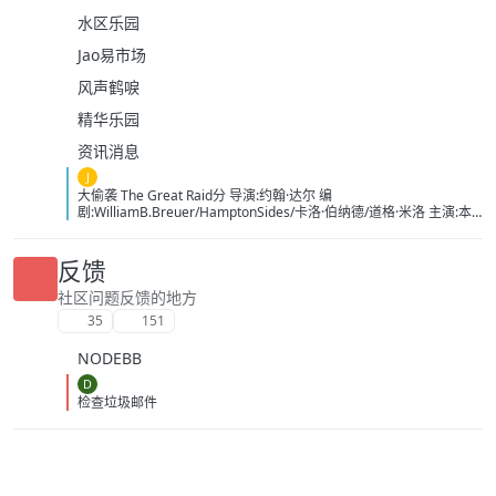
水区乐园
Jao易市场
风声鹤唳
精华乐园
资讯消息
J
大偷袭 The Great Raid分 导演:约翰·达尔 编
剧:WilliamB.Breuer/HamptonSides/卡洛·伯纳德/道格·米洛 主演:本
杰明·布拉特/詹姆斯·弗兰科/罗伯特·马莫内/马克斯·马蒂尼/詹姆斯·卡
佩内罗/马克·康苏斯/克雷格·迈莱赫兰/弗雷迪·乔·法恩斯沃思/莱尔德·
曼辛托斯/杰里米·卡拉汉/ScottMcLean/保罗·蒙塔尔班/克莱恩·克劳福
反馈
德/萨姆·沃辛顿/RoystonInnes/卢克·佩格勒/代尔·戴/杰罗姆·埃勒斯/布
雷特·塔克/KristianSchmid/瓦维克·杨/TimCampbell/马特·多兰/约瑟夫
社区问题反馈的地方
·费因斯/马尔顿·索克斯/罗根·马歇尔-格林/尼古拉斯·贝尔/肯尼·道提/克
35
151
里斯托弗·詹姆斯·贝克/康妮·尼尔森/娜塔莉·杰克逊·门多萨/原丽淇/奥
文·安森/西蒙·梅登/雷兹·科尔特斯/本博尔·罗科/纲岛乡太郎/山口英胜/
NODEBB
泉原丰/保罗·纳高奇/DavidChamberlain/宇佐美慎吾/塞萨尔·蒙塔
诺/RichardJoson/KennethMoraleda/卓丹·李/里昂·福德/马修·纽
D
顿/JacksonRaine/道格拉斯·麦克阿瑟/富兰克林·德拉诺·罗斯福/艾德琳·
检查垃圾邮件
冈野/HidekiTojo 类型:剧情/动作/战争 制片国家/地区:美国/澳大利亚
语言:菲律宾语/英语/塔加路语/日语 上映日期:2005-10-20 片长:132分
钟 又名:卡巴纳图大营救 IMDb:tt0326905 豆瓣ID：1436891
IMDb：tt0326905 影视简介 太平洋战争初期，美军将兵力投入
欧洲战场，无力挽回菲律宾战事，导致一万名美军、六万名菲军在巴
丹半岛被俘。日军一直残酷对待这些战俘，军部更于1944年一月决定