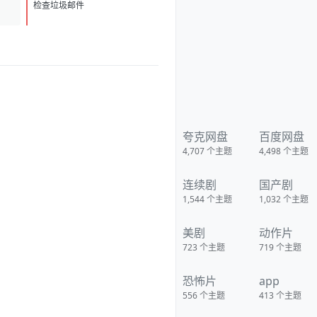
克/KristianSchmid/瓦维克·
D
1
杨/TimCampbell/马特·多兰/约瑟
检查垃圾邮件
夫·费因斯/马尔顿·索克斯/罗根·马
歇尔-格林/尼古拉斯·贝尔/肯尼·道
提/克里斯托弗·詹姆斯·贝克/康妮·
尼尔森/娜塔莉·杰克逊·门多萨/原
丽淇/奥文·安森/西蒙·梅登/雷兹·
科尔特斯/本博尔·罗科/纲岛乡太
郎/山口英胜/泉原丰/保罗·纳高
奇/DavidChamberlain/宇佐美慎
吾/塞萨尔·蒙塔
诺/RichardJoson/KennethMora
leda/卓丹·李/里昂·福德/马修·纽
夸克网盘
百度网盘
顿/JacksonRaine/道格拉斯·麦克
4,707
个主题
4,498
个主题
阿瑟/富兰克林·德拉诺·罗斯福/艾
德琳·冈野/HidekiTojo 类型:剧情/
动作/战争 制片国家/地区:美国/澳
连续剧
国产剧
大利亚 语言:菲律宾语/英语/塔加
路语/日语 上映日期:2005-10-20
1,544
个主题
1,032
个主题
片长:132分钟 又名:卡巴纳图大营
救 IMDb:tt0326905 豆瓣ID：
1436891 IMDb：tt0326905 影
美剧
动作片
视简介 太平洋战争初期，美
军将兵力投入欧洲战场，无力挽
723
个主题
719
个主题
回菲律宾战事，导致一万名美
军、六万名菲军在巴丹半岛被
恐怖片
app
俘。日军一直残酷对待这些战
俘，军部更于1944年一月决定屠
556
个主题
413
个主题
杀俘虏，这部电影，讲述的就是
发生在44年一月四天中的故事。