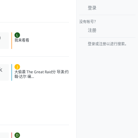
登录
没有帐号？
注册
L
0
登录或注册以进行搜索。
我来看看
J
k
大偷袭 The Great Raid分 导演:
约翰·达尔 编
剧:WilliamB.Breuer/HamptonSi
des/卡洛·伯纳德/道格·米洛 主演:
本杰明·布拉特/詹姆斯·弗兰科/罗
伯特·马莫内/马克斯·马蒂尼/詹姆
斯·卡佩内罗/马克·康苏斯/克雷格·
迈莱赫兰/弗雷迪·乔·法恩斯沃思/
莱尔德·曼辛托斯/杰里米·卡拉
汉/ScottMcLean/保罗·蒙塔尔班/
克莱恩·克劳福德/萨姆·沃辛
顿/RoystonInnes/卢克·佩格勒/代
尔·戴/杰罗姆·埃勒斯/布雷特·塔