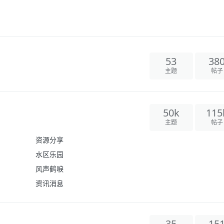
53
38
主题
帖子
50k
115
主题
帖子
资源分享
水区乐园
风声鹤唳
资讯消息