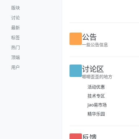
跳转至内容
版块
讨论
最新
标签
公告
热门
一些公告信息
顶端
用户
讨论区
唧唧歪歪的地方
活动优惠
技术专区
Jao易市场
精华乐园