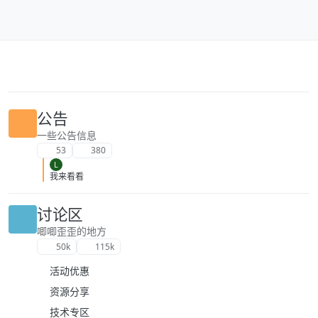
跳转至内容
公告
一些公告信息
53
380
L
我来看看
讨论区
唧唧歪歪的地方
50k
115k
活动优惠
资源分享
技术专区