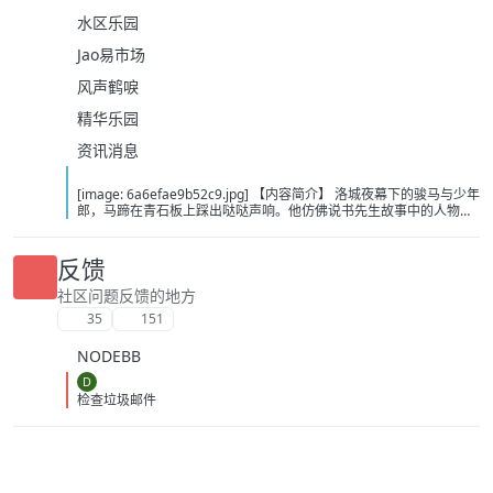
水区乐园
Jao易市场
风声鹤唳
精华乐园
资讯消息
[image: 6a6efae9b52c9.jpg] 【内容简介】 洛城夜幕下的骏马与少年
郎，马蹄在青石板上踩出哒哒声响。他仿佛说书先生故事中的人物，
从云瀑中来，往江湖中处去，行至青山，看晚霞西落。若你问，谁是
这江湖里的不归客？他会答，清风，明月，我。……这或许是一个漫长
的故事，待我慢慢说。 【下载地址】 百度：
反馈
https://pan.baidu.com/s/1itOGh3KBKMv6JfIHYQxwpQ?pwd=bcd2
夸克：https://pan.quark.cn/s/8375dbc46783?pwd=Tibp 移动：
社区问题反馈的地方
https://yun.139.com/shareweb/#/w/i/2wFGUZhZz7Fr1
35
151
NODEBB
D
检查垃圾邮件