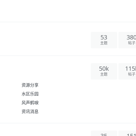
53
38
主题
帖子
50k
115
主题
帖子
资源分享
水区乐园
风声鹤唳
资讯消息