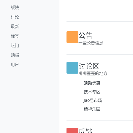
跳转至内容
版块
讨论
最新
标签
公告
热门
一些公告信息
顶端
用户
讨论区
唧唧歪歪的地方
活动优惠
技术专区
Jao易市场
精华乐园