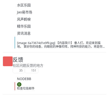
水区乐园
Jao易市场
风声鹤唳
精华乐园
资讯消息
[image: 6a73674d1e9f9.jpg] 【内容简介】 眷人们，欢迎来到福
地。 拿好你的线香，向眼前的神像叩拜，拜神所获的能力，将是你们
在这里生存的唯一依仗。 平安旅社诡影闪现，恐怖城镇无限追凶，柳
家大院八坟藏妖，罗王岛上十鬼隐踪，无光洞穴鬼婴啼哭，凄惶诡校
悲剧轮回…… 【作者简介】 作者：幻梦猎人，起点中文网作者，代表
反馈
作品：《灾厄收容所》《诡异分解指南》《天灾疯人院》《基因收容
所》等 【下载地址】 百度：
社区问题反馈的地方
https://pan.baidu.com/s/1CTpsB1_Ju5NwzAhO0MvwZQ?pwd=9a1v
35
151
夸克：https://pan.quark.cn/s/ffe07719ebb3?pwd=aUYh 移动：
https://yun.139.com/shareweb/#/w/i/2wFGV2icCY0yr
NODEBB
D
检查垃圾邮件