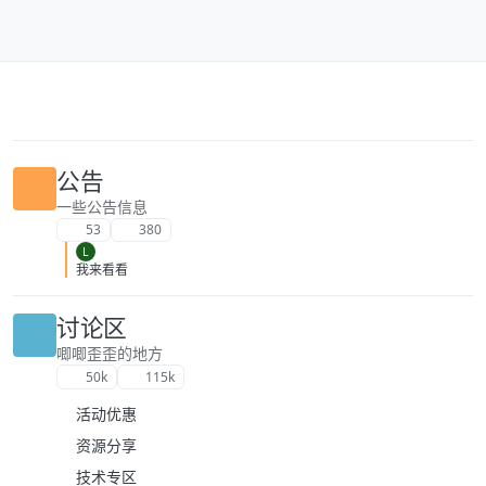
跳转至内容
公告
一些公告信息
53
380
L
我来看看
讨论区
唧唧歪歪的地方
50k
115k
活动优惠
资源分享
技术专区