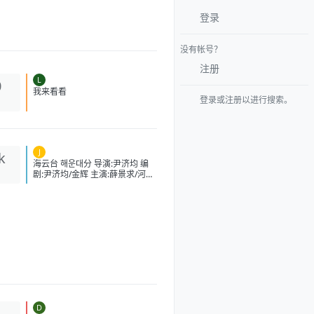
登录
没有帐号？
注册
L
0
登录或注册以进行搜索。
我来看看
J
k
海云台 해운대分 导演:尹济均 编
剧:尹济均/金辉 主演:薛景求/河智
苑/朴重勋/严正化/李民基/强艺元
类型:剧情/动作/灾难 制片国家/地
区:韩国 语言:英语/日语/韩语 上映
日期:2009-08-25(中国大
陆)/2009-07-22(韩国) 片长:120
分钟 又名:Tsunami大浩劫
(台)/Haeundae:TheDeadlyTsun
ami/TidalWave
IMDb:tt1153040 豆瓣ID：
2364074 IMDb：tt1153040 影
视简介 故事发生在韩国釜山