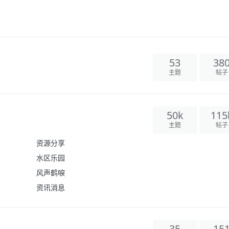
53
38
主题
帖子
50k
115
主题
帖子
资源分享
水区乐园
风声鹤唳
资讯消息