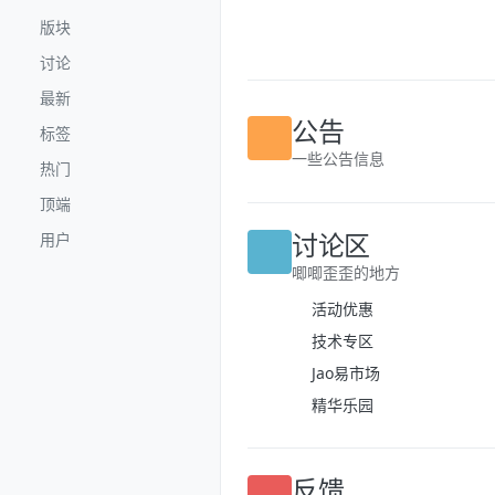
跳转至内容
版块
讨论
最新
标签
公告
热门
一些公告信息
顶端
用户
讨论区
唧唧歪歪的地方
活动优惠
技术专区
Jao易市场
精华乐园