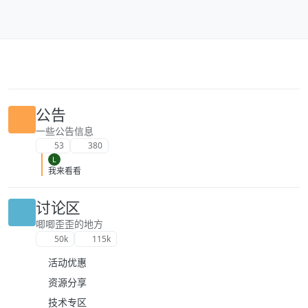
跳转至内容
公告
一些公告信息
53
380
L
我来看看
讨论区
唧唧歪歪的地方
50k
115k
活动优惠
资源分享
技术专区