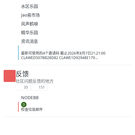
水区乐园
Jao易市场
风声鹤唳
精华乐园
资讯消息
最新可使用的4个邀请码 截止2026年8月7日21:21:00
CLAWED507BB28D82 CLAWE1D92948E179
CLAWC0DC2C1D3BB5 CLAW34AC98437BAC
反馈
社区问题反馈的地方
35
151
NODEBB
D
检查垃圾邮件