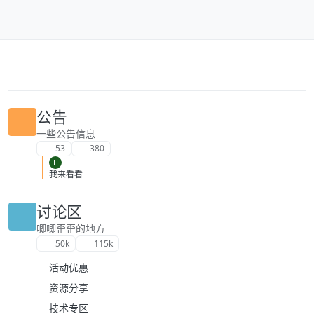
跳转至内容
公告
一些公告信息
53
380
L
我来看看
讨论区
唧唧歪歪的地方
50k
115k
活动优惠
资源分享
技术专区