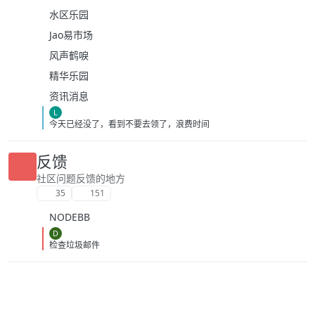
水区乐园
Jao易市场
风声鹤唳
精华乐园
资讯消息
L
今天已经没了，看到不要去领了，浪费时间
反馈
社区问题反馈的地方
35
151
NODEBB
D
检查垃圾邮件