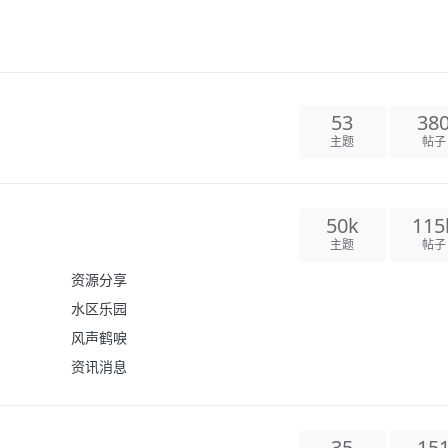
53
38
主题
帖子
50k
115
主题
帖子
资源分享
水区乐园
风声鹤唳
资讯消息