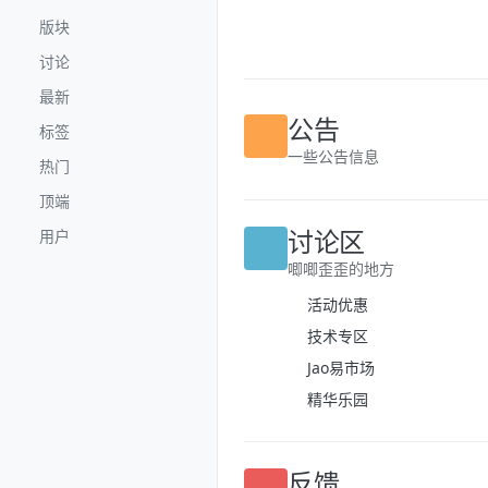
跳转至内容
版块
讨论
最新
标签
公告
热门
一些公告信息
顶端
用户
讨论区
唧唧歪歪的地方
活动优惠
技术专区
Jao易市场
精华乐园