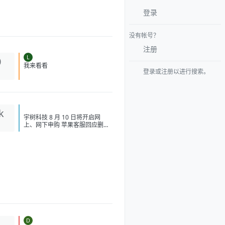
登录
没有帐号？
注册
L
0
登录或注册以进行搜索。
我来看看
k
宇树科技 8 月 10 日将开启网上、
网下申购 苹果客服回应删除接入
千问手册：没收到通知，中国大
陆还没推出相关功能 消息称
WorkBuddy 已成腾讯 AI 应用战
略优先级最高产品之一 苹果首款
折叠 iPhone 配色曝光：iPhone
Ultra 有望提供银色、深蓝色 苹
果测试长鑫科技存储芯片，用于
iPhone 和 MacBook 钟睒睒炮轰
电商平台是中间商：必须限制平
台权力 原字节机器人负责人孔涛
加盟小米 马斯克：即将发射的