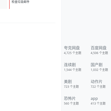
V3 卫星今年将达到 200 亿美元
D
1
的年度收入 于东来发文回应关闭
检查垃圾邮件
胖东来许昌生活广场店 传高端运
动生活方式品牌 ALO 将独家入驻
天猫
夸克网盘
百度网盘
4,725
个主题
4,506
个主题
连续剧
国产剧
1,544
个主题
1,032
个主题
美剧
动作片
723
个主题
722
个主题
恐怖片
app
560
个主题
413
个主题