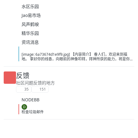
水区乐园
Jao易市场
风声鹤唳
精华乐园
资讯消息
[image: 6a73674d1e9f9.jpg] 【内容简介】 眷人们，欢迎来到福
地。 拿好你的线香，向眼前的神像叩拜，拜神所获的能力，将是你们
在这里生存的唯一依仗。 平安旅社诡影闪现，恐怖城镇无限追凶，柳
家大院八坟藏妖，罗王岛上十鬼隐踪，无光洞穴鬼婴啼哭，凄惶诡校
悲剧轮回…… 【作者简介】 作者：幻梦猎人，起点中文网作者，代表
反馈
作品：《灾厄收容所》《诡异分解指南》《天灾疯人院》《基因收容
所》等 【下载地址】 百度：
社区问题反馈的地方
https://pan.baidu.com/s/1CTpsB1_Ju5NwzAhO0MvwZQ?pwd=9a1v
35
151
夸克：https://pan.quark.cn/s/ffe07719ebb3?pwd=aUYh 移动：
https://yun.139.com/shareweb/#/w/i/2wFGV2icCY0yr
NODEBB
D
检查垃圾邮件