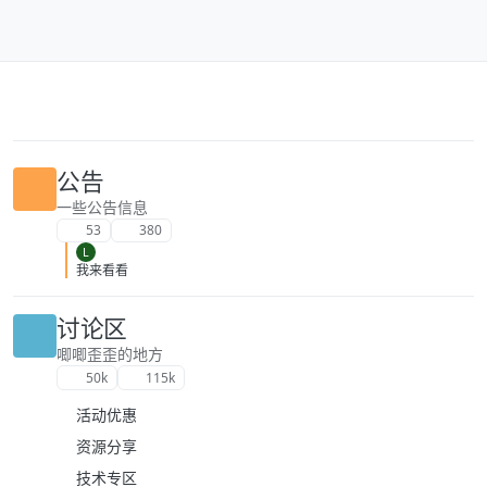
跳转至内容
公告
一些公告信息
53
380
L
我来看看
讨论区
唧唧歪歪的地方
50k
115k
活动优惠
资源分享
技术专区