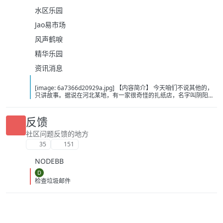
水区乐园
Jao易市场
风声鹤唳
精华乐园
资讯消息
[image: 6a7366d20929a.jpg] 【内容简介】 今天咱们不说其他的，
只讲故事。据说在河北某地，有一家很奇怪的扎纸店，名字叫阴阳店
铺…… 阴阳店铺店主于不仁，莫名卷入五色尸事件。大老板张无忍、
二老板何中华、特案处帝铭副统领……人人说他与众不同，却不告知他
缘由。于不仁到底有什么特殊之处？随着一次次危机临近于不仁身上
反馈
的谜团渐渐被解开…… 【下载地址】 百度：
https://pan.baidu.com/s/14UQyDKhozl-MvIUVOhgCYw?pwd=c12u
社区问题反馈的地方
夸克：https://pan.quark.cn/s/efa4abf0c570?pwd=jCdN 移动：
35
151
https://yun.139.com/shareweb/#/w/i/2wFGrKgh2CMhg
NODEBB
D
检查垃圾邮件