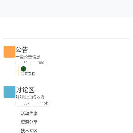
跳转至内容
公告
一些公告信息
53
380
L
我来看看
讨论区
唧唧歪歪的地方
50k
115k
活动优惠
资源分享
技术专区